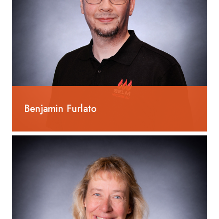
Benjamin Furlato
055 285 80 54
benjamin.furlato@selm-ag.ch
Gebäudetechnikplaner
Heizung EFZ