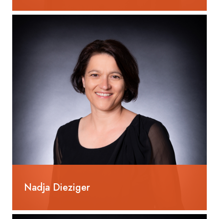
055 285 80 95
sonja.gavoldi@selm-ag.ch
Telefonzentrale
Administration
Nadja Dieziger
055 285 80 94