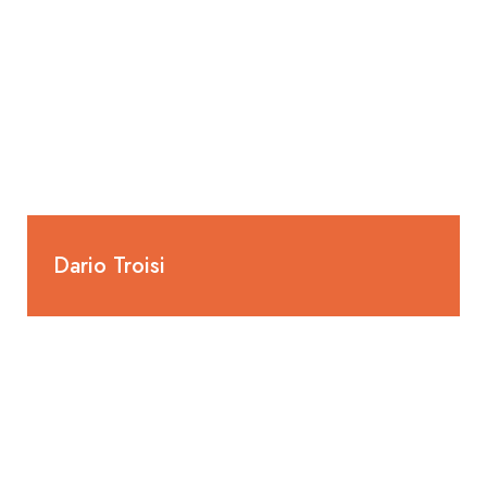
Dario Troisi
Lernender Heizungsinstallateur EFZ
1. Lehrjahr