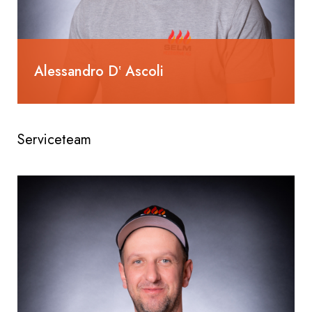
Alessandro D‛ Ascoli
055 285 80 58
alessandro.dascoli@selm-ag.ch
Serviceteam
Chefmonteur
Eidg. Dipl. Heizungsmeister