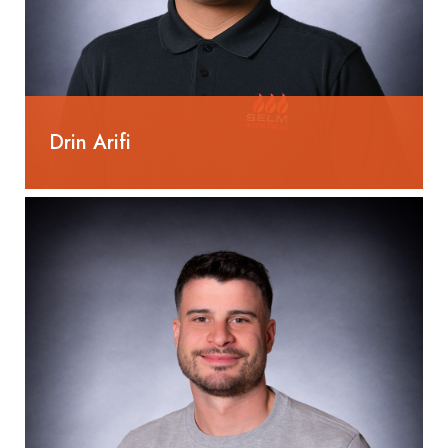
Drin Arifi
055 285 80 91
drin.arifi@selm-ag.ch
Lernender
Gebäudetechnikplaner
Heizung EFZ