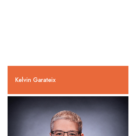
Energieberater Gebäude mit eidg. FA
Kelvin Garateix
055 285 80 56
kelvin.buesser@selm-ag.ch
Projektleiter,
Chefmonteur Heizung,
Heizungsinstallateur EFZ