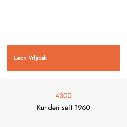
Leon Vrljicak
Lernender Heizungsinstallateur EFZ
1. Lehrjahr
4300
Kunden seit 1960