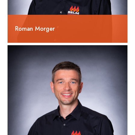
Roman Morger
055 285 80 51
roman.morger@selm-ag.ch
Geschäftsleitung/Inhaber
Eidg. dipl. Haustechnikinstallateur