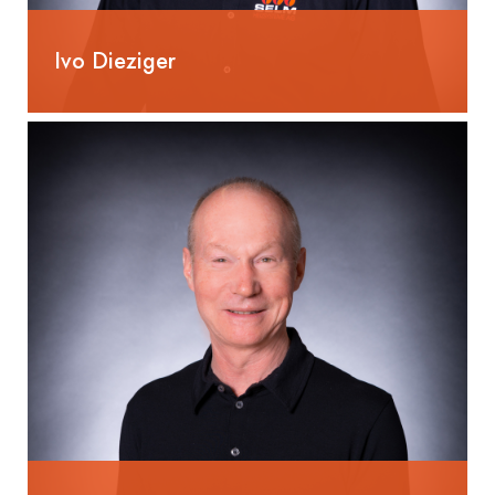
Ivo Dieziger
055 285 80 53
ivo.dieziger@selm-ag.ch
Geschäftsleitung/Inhaber
Dipl. Techniker TS Heizung,
Wirtschaftsing. FH (MAS)