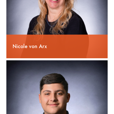
Nicole von Arx
055 285 80 90
nicole.vonarx@selm-ag.ch
Lüftungszeichnerin