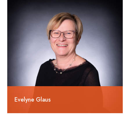
nadja.dieziger@selm-ag.ch
Administration
Evelyne Glaus
055 285 80 55
evelyne.glaus@selm-ag.ch