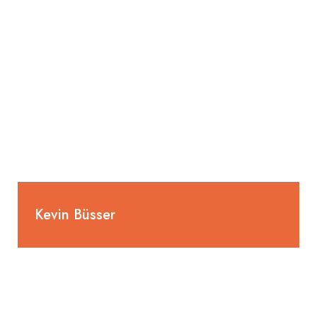
Rechnungswesen
Administration
Kevin Büsser
055 285 80 92
kevin.buesser@selm-ag.ch
Projektleiter, Gebäudetechnikplaner Heizung EFZ,